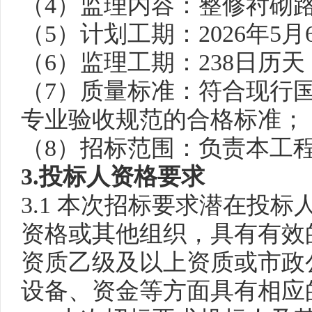
（
4）
监理
内容：
整修衬砌
（
5）计划工期：202
6
年
5
月
（
6）
监理工期：
238
日历天
（
7
）质量标准：
符合现行
专业验收规范的合格标准；
（
8
）
招标范围：负责本工
3.投标人资格要求
3.1 本次招标要求潜在投
资格或其他组织，具有有效
资质
乙
级及以上资质
或
市政
设备、资金等方面具有相应