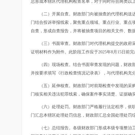
总形成本辖区代理机构检查名单，对于同时符合两类以上筛
（二）开展自查。财政部门向被抽查的代理机构送达《
门结合投诉举报线索，聚焦重点领域、重点行业、重点
自查，形成自查报告，并将被抽查项目的相关文件、数据和
（三）书面审查。财政部门对代理机构提交的政府采购
证明材料作为附件。此阶段工作应于2025年8月15日前
（四）现场检查。结合书面审查发现的问题，财政部门
并按要求填写《行政检查情况记录表》，与代理机构充分沟
（五）延伸核查。财政部门对前期检查中发现的采购人
门核实相关违法犯罪线索，确保案件事实清楚、证据确实充
（六）处理处罚。财政部门严格履行法定程序，依职权
门汇总本辖区处理处罚信息，财政部汇总全国处理处罚综合
（七）总结报告。各级财政部门形成本级专项整治工作报